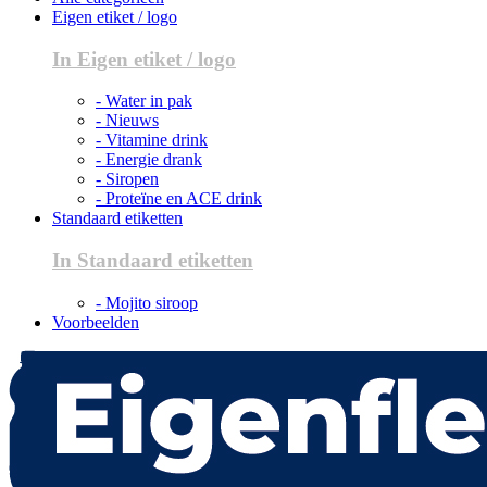
Eigen etiket / logo
In Eigen etiket / logo
- Water in pak
- Nieuws
- Vitamine drink
- Energie drank
- Siropen
- Proteïne en ACE drink
Standaard etiketten
In Standaard etiketten
- Mojito siroop
Voorbeelden