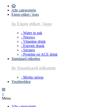
Alle categorieën
Eigen etiket / logo
In Eigen etiket / logo
- Water in pak
- Nieuws
- Vitamine drink
- Energie drank
- Siropen
- Proteïne en ACE drink
Standaard etiketten
In Standaard etiketten
- Mojito siroop
Voorbeelden
×
Menu
Alle categorieën