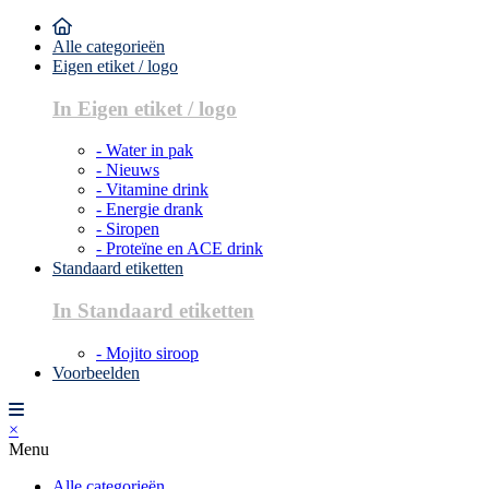
Alle categorieën
Eigen etiket / logo
In Eigen etiket / logo
- Water in pak
- Nieuws
- Vitamine drink
- Energie drank
- Siropen
- Proteïne en ACE drink
Standaard etiketten
In Standaard etiketten
- Mojito siroop
Voorbeelden
×
Menu
Alle categorieën