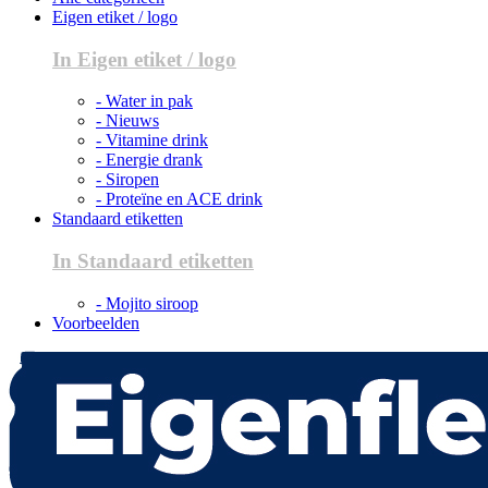
Eigen etiket / logo
In Eigen etiket / logo
- Water in pak
- Nieuws
- Vitamine drink
- Energie drank
- Siropen
- Proteïne en ACE drink
Standaard etiketten
In Standaard etiketten
- Mojito siroop
Voorbeelden